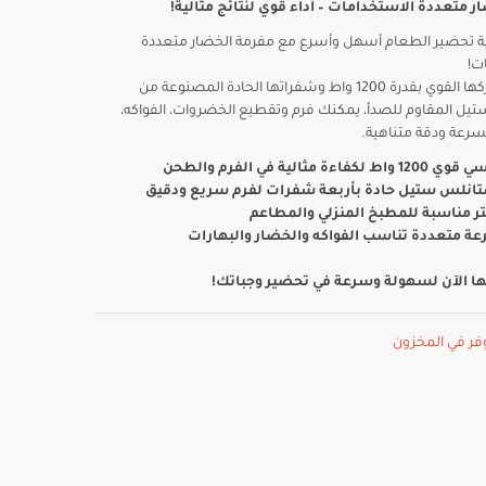
الأصلي
الحالي
 متعددة الاستخدامات – أداء قوي لنتائج مثالية!
هو:
هو:
 تحضير الطعام أسهل وأسرع مع مفرمة الخضار متعددة
20,00 د.ا.
12,00 د.ا.
ت!
بفضل محركها القوي بقدرة 1200 واط وشفراتها الحادة المصنوعة من
ل المقاوم للصدأ، يمكنك فرم وتقطيع الخضروات، الفواكه،
بسرعة ودقة متناهية.
ة مثالية في الفرم والطحن
نلس ستيل حادة بأربعة شفرات لفرم سريع ودقيق
عة متعددة تناسب الفواكه والخضار والبهارات
ا الآن لسهولة وسرعة في تحضير وجباتك!
فر في المخزون