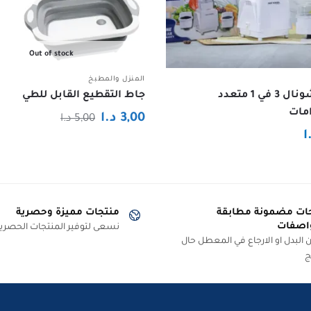
Out of stock
المنزل والمطبخ
خلاط ناشونال 3 في 1 متعدد
جاط التقطيع القابل للطي
مات
السعر
السعر
3,00
د.ا
5,00
د.ا
ا
الحالي
الأصلي
هو:
هو:
5,00 د.ا.
3,00 د.ا.
ات مضمونة مطابقة
منتجات مميزة وحصرية
اصفات
نسعى لتوفير المنتجات الحصرية
البدل او الارجاع في المعطل حال
ج