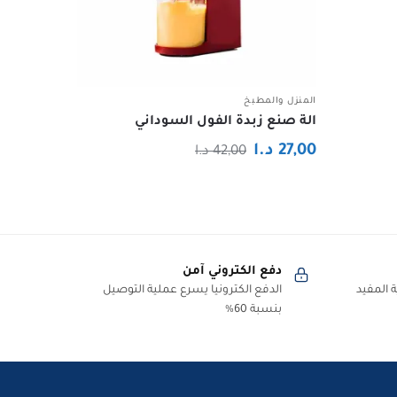
المنزل والمطبخ
الة صنع زبدة الفول السوداني
السعر
السعر
27,00
د.ا
42,00
د.ا
الحالي
الأصلي
هو:
هو:
27,00 د.ا.
42,00 د.ا.
دفع الكتروني آمن
 المفيد
الدفع الكترونيا يسرع عملية التوصيل
بنسبة 60%