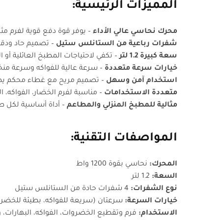
المميزات الرئيسية:
محرك نحاسي عالي الأداء
– يوفر قوة دفع قوية لفرم مثا
شفرات رباعية من الستانلس ستيل
– تصميم حاد ودقي
سعة كبيرة 1.2 لتر
– تكفي لاحتياجات المطبخ العائلية أو 
خيارات سرعة متعددة
– سرعة عالية للفواكه وسرعة منخ
استخدام آمن وسهل
– تصميم مريح مع غطاء محكم يض
متعددة الاستخدامات
– مناسبة لفرم الخضار، الفواكه، ال
مثالية للمطبخ المنزلي والمطاعم
– أداة أساسية لكل طا
المواصفات التقنية:
المحرك:
نحاسي بقوة 1200 واط
السعة:
1.2 لتر
نوع الشفرات:
4 شفرات حادة من الستانلس ستيل
خيارات السرعة:
سرعتان (سريعة للفواكه، بطيئة للخضر
الاستخدام:
فرم وتقطيع الخضروات، الفواكه، البهارات، و