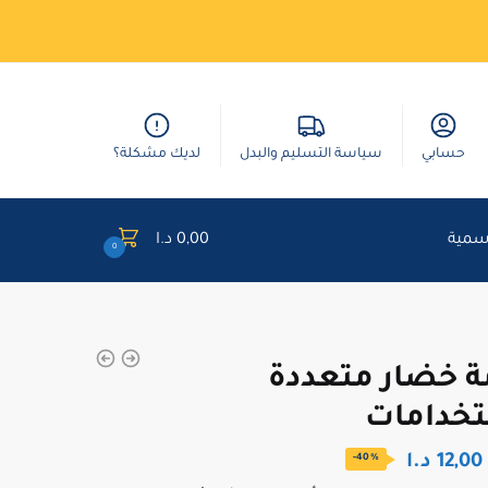
حسابي
سياسة التسليم والبدل
لديك مشكلة؟
وسمية
0,00
د.ا
0
ة خضار متعددة
تخدامات
السعر
السعر
12,00
د.ا
-40%