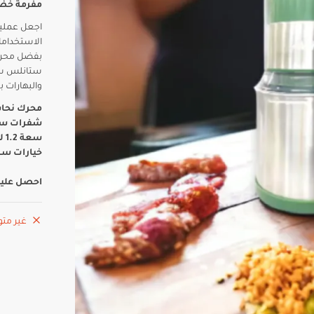
مفرمة خضار
اجعل عملية
الاستخداما
ستانلس ستي
والبهارات 
محرك نحاسي قوي 1200 واط لكفاء
شفرات ستا
سعة 1.2 لتر مناسبة للمطبخ المنزلي والمطاعم
خيارات سر
احصل عليه
غير متو