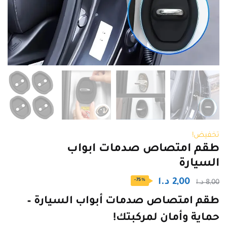
تخفيض!
طقم امتصاص صدمات ابواب
السيارة
السعر
السعر
2,00
د.ا
-75%
8,00
د.ا
الأصلي
الحالي
طقم امتصاص صدمات أبواب السيارة –
هو:
هو:
حماية وأمان لمركبتك!
8,00 د.ا.
2,00 د.ا.