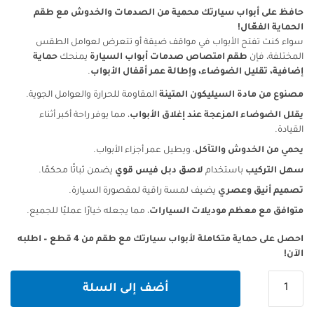
حافظ على أبواب سيارتك محمية من الصدمات والخدوش مع طقم
الحماية الفعّال!
سواء كنت تفتح الأبواب في مواقف ضيقة أو تتعرض لعوامل الطقس
المختلفة، فإن
طقم امتصاص صدمات أبواب السيارة
يمنحك
حماية
إضافية، تقليل الضوضاء، وإطالة عمر أقفال الأبواب
.
مصنوع من مادة السيليكون المتينة
المقاومة للحرارة والعوامل الجوية.
يقلل الضوضاء المزعجة عند إغلاق الأبواب
، مما يوفر راحة أكبر أثناء
القيادة.
يحمي من الخدوش والتآكل
، ويطيل عمر أجزاء الأبواب.
سهل التركيب
باستخدام
لاصق دبل فيس قوي
يضمن ثباتًا محكمًا.
تصميم أنيق وعصري
يضيف لمسة راقية لمقصورة السيارة.
متوافق مع معظم موديلات السيارات
، مما يجعله خيارًا عمليًا للجميع.
احصل على حماية متكاملة لأبواب سيارتك مع طقم من 4 قطع – اطلبه
الآن!
كمية
أضف إلى السلة
طقم
امتصاص