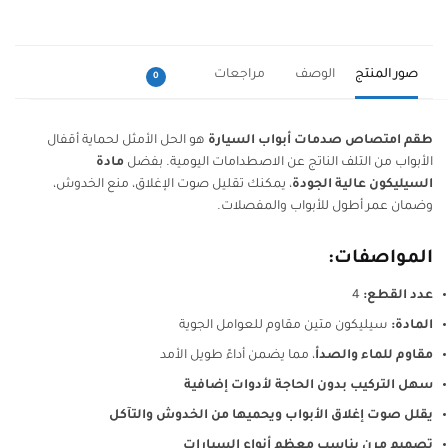
صدمات
ابواب
السيارة
صور المنتج
الوصف
مراجعات
0
طقم امتصاص صدمات أبواب السيارة
هو الحل الأمثل لحماية أقفال
الأبواب من التلف الناتج عن الاصطدامات اليومية. بفضل
مادة
السيليكون عالية الجودة
، يمكنك تقليل صوت الإغلاق، منع الخدوش،
وضمان عمر أطول للأبواب والمفصلات.
المواصفات:
عدد القطع:
4
المادة:
سيليكون متين مقاوم للعوامل الجوية
مقاوم للماء والصدأ
، مما يضمن أداءً طويل الأمد
سهل التركيب بدون الحاجة لأدوات إضافية
يقلل صوت إغلاق الأبواب ويحميها من الخدوش والتآكل
تصميم مرن يناسب معظم أنواع السيارات