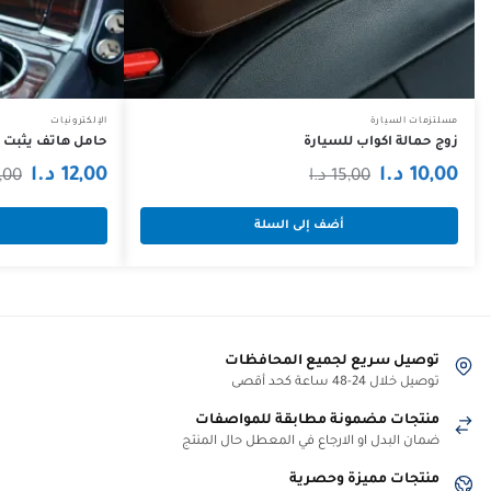
مسلتزمات السيارة
الإلكترونيات
زوج حمالة اكواب للسيارة
حامل هاتف يثبت مكا
السعر
السعر
10,00
د.ا
12,00
د.ا
15,00
د.ا
,00
الحالي
الأصلي
أضف إلى السلة
هو:
هو:
15,00 د.ا.
10,00 د.ا.
توصيل سريع لجميع المحافظات
توصيل خلال 24-48 ساعة كحد أقصى
منتجات مضمونة مطابقة للمواصفات
ضمان البدل او الارجاع في المعطل حال المنتج
منتجات مميزة وحصرية