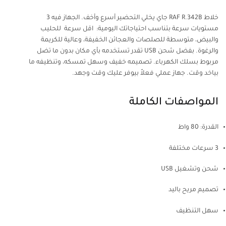
خلاط RAF R.342B جاي يخلي التحضير أسرع وأخف. الجهاز فيه 3
مستويات سرعة بتناسب احتياجاتك اليومية: اقل سرعة للحليب
والبيض، متوسطة للصلصات والعجائن الخفيفة، وعالية للكريمة
والرغوة. بفضل شحن USB تقدر تستخدمه بأي مكان بدون ما تضل
مربوط بسلك الكهرباء. تصميمه خفيف وسهل تمسكه، وتنظيفه ما
بياخد وقت. جهاز عملي فعلاً بيوفر عليك وقت وجهد.
المواصفات الكاملة
القدرة: 80 واط
3 سرعات مختلفة
شحن وتشغيل USB
تصميم مريح باليد
سهل التنظيف