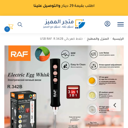
Ski
Ski
اطلب بقيمة 29 دينار
والتوصيل علينا
t
t
navigatio
conten
0
الرئيسية
/
المنزل والمطبخ
/
خلاط كهربائي USB RAF. R.342B