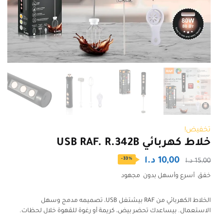
تخفيض!
خلاط كهربائي USB RAF. R.342B
السعر
السعر
10,00
د.ا
-33%
15,00
د.ا
الأصلي
الحالي
خفق أسرع وأسهل بدون مجهود
هو:
هو:
الخلاط الكهربائي من RAF بيشتغل USB، تصميمه مدمج وسهل
15,00 د.ا.
10,00 د.ا.
الاستعمال. بيساعدك تحضر بيض، كريمة أو رغوة للقهوة خلال لحظات.