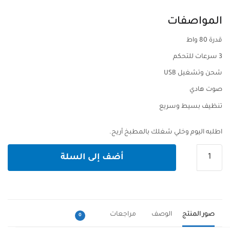
المواصفات
قدرة 80 واط
3 سرعات للتحكم
شحن وتشغيل USB
صوت هادي
تنظيف بسيط وسريع
اطلبه اليوم وخلي شغلك بالمطبخ أريح.
كمية
أضف إلى السلة
خلاط
كهربائي
USB
RAF.
R.342B
صور المنتج
الوصف
مراجعات
0