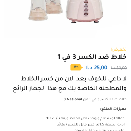
تخفيض!
خلاط ضد الكسر 3 في 1
السعر
السعر
25,00
د.ا
-17%
30,00
د.ا
الأصلي
الحالي
لا داعي للخوف بعد الان من كسر الخلاط
هو:
هو:
والمطحنة الخاصة بك مع هذا الجهاز الرائع
30,00 د.ا.
25,00 د.ا.
خلاط ضد الكسر 3 في 1 من
B National
مميزات المنتج:
• كفاله لمدة عام ويوجد داخل الخلاط ورقه تثبت ذلك
• ابريق بسعة 1.5لتر (غير قابل للكسر) نهائيا
• قاعده ربر مرنة غير قابله للذوبان