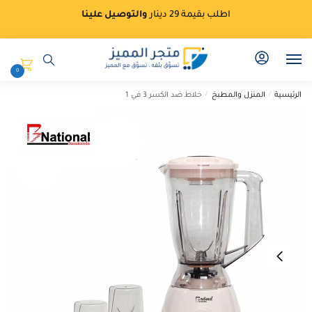
Ski
Ski
اطلب بقيمة 29 دينار
والتوصيل علينا
t
t
navigatio
conten
0
الرئيسية
/
المنزل والمطبخ
/
خلاط ضد الكسر 3 في 1