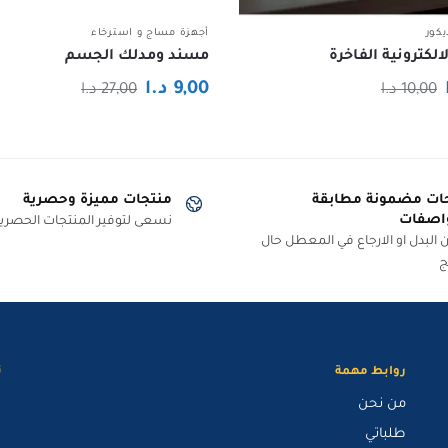
يكور
أجهزة مساج و استرخاء
الكترونية الفاخرة
مسند ومدلك الجسم
السعر
السعر
السعر
السعر
9,00
د.ا
10,00
د.ا
27,00
د.ا
الحالي
الأصلي
الحالي
الأصلي
هو:
هو:
هو:
هو:
4,50 د.ا.
10,00 د.ا.
9,00 د.ا.
27,00 د.ا.
ات مضمونة مطابقة
منتجات مميزة وحصرية
اصفات
نسعى لتوفير المنتجات الحصرية
البدل او الارجاع في المعطل حال
ج
روابط مهمة
ت
من نحن
طلباتي