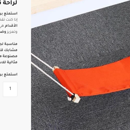
لراحة 
استمتع برا
إذا كنت تق
الأقدام
هي 
وتعزيز
وضع
مناسبة لجم
مشابك قاب
مصنوعة من
مثالية للا
استمتع براح
كمية
أرجوحة
المكتب
لراحة
الأقدام