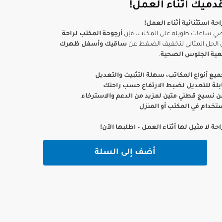
قدميك أثناء العمل!
15,00 د.ا.
3,50 د.ا.
حة استثنائية أثناء العمل!
ضي ساعات طويلة على المكتب، فإن
أرجوحة المكتب لراحة
الحل المثالي لتخفيف الضغط عن
ساقيك وأسفل ظهرك
ية الجلوس الصحية
.
يع أنواع المكاتب، سهلة التثبيت والتعديل
لة للتعديل لضبط الارتفاع حسب راحتك
 نسيج قطني متين لمزيد من الدعم والاسترخاء
ستخدام في المكتب أو المنزل
ة لا مثيل لها أثناء العمل – اطلبها الآن!
أضف إلى السلة