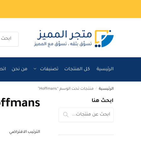
Ski
Ski
t
t
navigatio
conten
البحث
عن:
الرئيسية
كل المنتجات
تصنيفات
من نحن
اتص
الرئيسية
/
منتجات تحت الوسم “Hoffmans”
ffmans
ابحث هنا
البحث
بحث
عن: