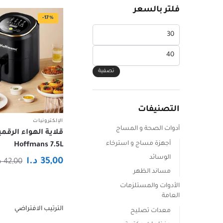
فلتر بالسعر
-17%
أدنى
سعر
أعلى
سعر
تصفية
التصنيفات
الإلكترونيات
أدوات الصحة و المساج
قلاية الهواء الرقمي
أجهزة مساج و استرخاء
Hoffmans 7.5L
الوسائد
35,00
د.ا
42,00
د
مساند الظهر
الأدوات والمستلزمات
العامة
معدات تصليح