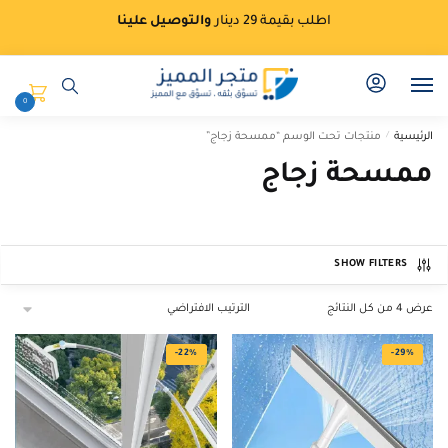
Ski
Ski
اطلب بقيمة 29 دينار
والتوصيل علينا
t
t
navigatio
conten
0
الرئيسية
/
منتجات تحت الوسم “ممسحة زجاج”
ممسحة زجاج
SHOW FILTERS
عرض ⁦4⁩ من كل النتائج
-22%
-29%