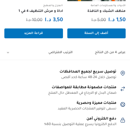
الأدوات والمستلزمات العامة
المنزل والمطبخ
منظف الشبك و النافذة
اداة و مرش التنظيف 4 في 1
السعر
السعر
السعر
السعر
1,50
د.ا
3,50
د.ا
5,00
د.ا
10,00
د.ا
الحالي
الأصلي
الحالي
الأصلي
أضف إلى السلة
قراءة المزيد
هو:
هو:
هو:
هو:
1,50 د.ا.
5,00 د.ا.
3,50 د.ا.
10,00 د.ا.
عرض ⁦4⁩ من كل النتائج
توصيل سريع لجميع المحافظات
توصيل خلال 24-48 ساعة كحد أقصى
منتجات مضمونة مطابقة للمواصفات
ضمان البدل او الارجاع في المعطل حال المنتج
منتجات مميزة وحصرية
نسعى لتوفير المنتجات الحصرية المفيد
دفع الكتروني آمن
الدفع الكترونيا يسرع عملية التوصيل بنسبة 60%