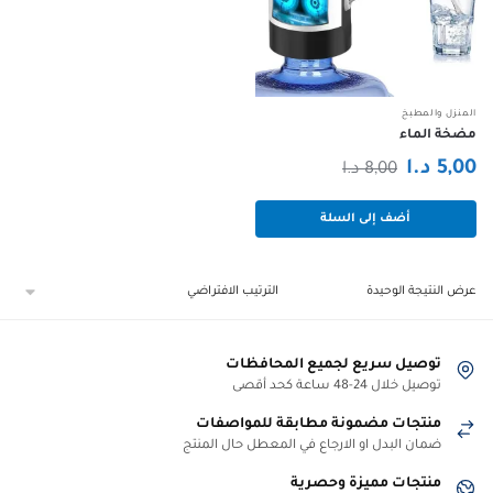
المنزل والمطبخ
مضخة الماء
السعر
السعر
5,00
د.ا
8,00
د.ا
الحالي
الأصلي
أضف إلى السلة
هو:
هو:
5,00 د.ا.
8,00 د.ا.
عرض النتيجة الوحيدة
توصيل سريع لجميع المحافظات
توصيل خلال 24-48 ساعة كحد أقصى
منتجات مضمونة مطابقة للمواصفات
ضمان البدل او الارجاع في المعطل حال المنتج
منتجات مميزة وحصرية