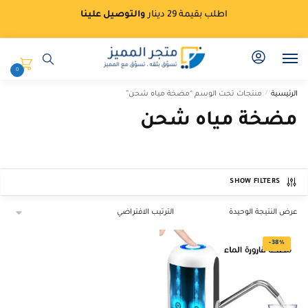
Ski
Ski
اطلب بقيمة 29 دينار
والتوصيل علينا
t
t
navigatio
conten
0
الرئيسية
/
منتجات تحت الوسم “مضخة مياه شحن”
مضخة مياه شحن
SHOW FILTERS
عرض النتيجة الوحيدة
-38%