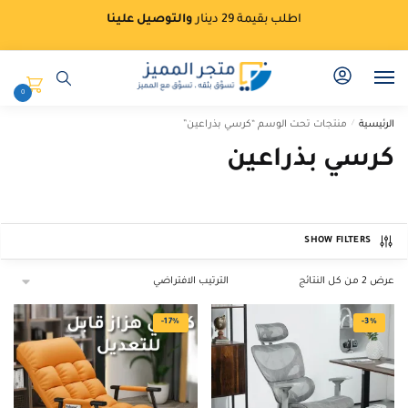
Ski
Ski
اطلب بقيمة 29 دينار
والتوصيل علينا
t
t
navigatio
conten
0
الرئيسية
/
منتجات تحت الوسم “كرسي بذراعين”
كرسي بذراعين
SHOW FILTERS
عرض ⁦2⁩ من كل النتائج
-17%
-3%