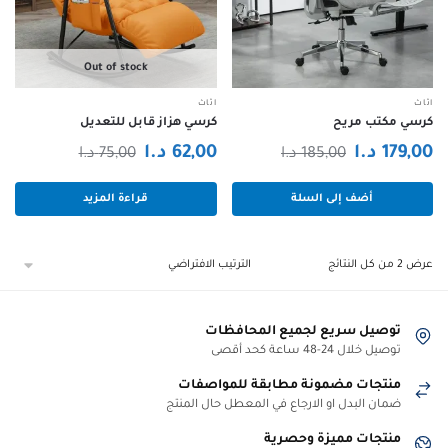
Out of stock
اثاث
اثاث
كرسي مكتب مريح
كرسي هزاز قابل للتعديل
السعر
السعر
السعر
السعر
179,00
د.ا
62,00
د.ا
185,00
د.ا
75,00
د.ا
الحالي
الأصلي
الحالي
الأصلي
أضف إلى السلة
قراءة المزيد
هو:
هو:
هو:
هو:
179,00 د.ا.
185,00 د.ا.
75,00 د.ا.
62,00 د.ا.
عرض ⁦2⁩ من كل النتائج
توصيل سريع لجميع المحافظات
توصيل خلال 24-48 ساعة كحد أقصى
منتجات مضمونة مطابقة للمواصفات
ضمان البدل او الارجاع في المعطل حال المنتج
منتجات مميزة وحصرية