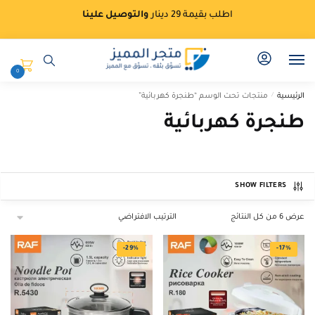
Ski
Ski
اطلب بقيمة 29 دينار
والتوصيل علينا
t
t
navigatio
conten
0
الرئيسية
/
منتجات تحت الوسم “طنجرة كهربائية”
طنجرة كهربائية
SHOW FILTERS
عرض ⁦6⁩ من كل النتائج
-29%
-17%