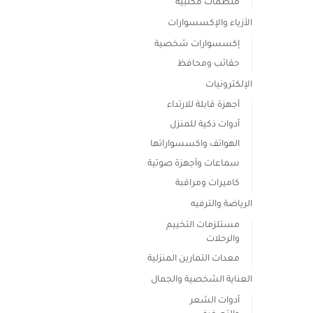
منظمات مكتبية
لهذا
الأزياء والإكسسوارات
المنتج.
إكسسوارات شخصية
يمكن
اختيار
حقائب ومحافظ
الخيارات
الإلكترونيات
على
أجهزة قابلة للارتداء
صفحة
أدوات ذكية للمنزل
المنتج
الهواتف واكسسواراتها
سماعات وأجهزة صوتية
كاميرات ومراقبة
الرياضة والترفيه
مستلزمات التخييم
والرحلات
معدات التمارين المنزلية
العناية الشخصية والجمال
أدوات الشعر