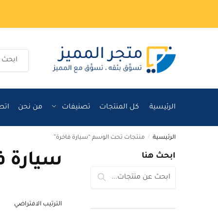
Ski
Ski
t
t
navigatio
conten
البحث
عن:
الرئيسية
كل المنتجات
تصنيفات
من نحن
اتص
الرئيسية
/
منتجات تحت الوسم “سيارة فاخرة”
سيارة ف
ابحث هنا
البحث
بحث
عن: