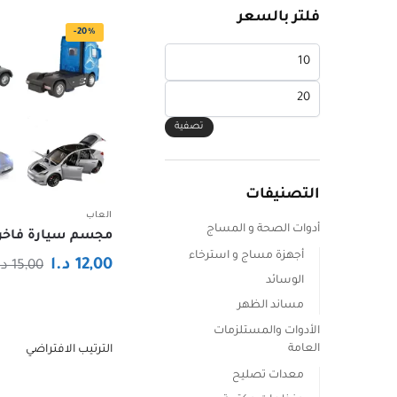
فلتر بالسعر
-20%
أدنى
سعر
أعلى
سعر
تصفية
التصنيفات
العاب
أدوات الصحة و المساج
مجسم سيارة فاخر
أجهزة مساج و استرخاء
12,00
د.ا
15,00
د.
الوسائد
هناك
مساند الظهر
العديد
الأدوات والمستلزمات
من
العامة
الأشكال
معدات تصليح
المختلفة