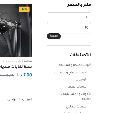
فلتر بالسعر
-53%
أدنى
سعر
أعلى
سعر
تصفية
التصنيفات
تنظيم وتخزين بالسيارة
أدوات الصحة و المساج
سلة نفايات جلدية 
أجهزة مساج و استرخاء
ا
ا
7,00
د.ا
15,00
د.ا
الوسائد
ا
ا
مساند الظهر
ه
ه
الأدوات والمستلزمات
0
0
العامة
معدات تصليح