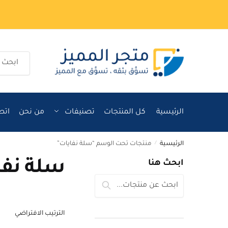
Ski
Ski
t
t
navigatio
conten
البحث
عن:
الرئيسية
كل المنتجات
تصنيفات
من نحن
اتص
الرئيسية
/
منتجات تحت الوسم “سلة نفايات”
سلة نفا
ابحث هنا
البحث
بحث
عن: