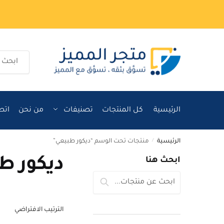
Ski
Ski
t
t
navigatio
conten
البحث
عن:
الرئيسية
كل المنتجات
تصنيفات
من نحن
اتص
الرئيسية
/
منتجات تحت الوسم “ديكور طبيعي”
ديكور ط
ابحث هنا
البحث
بحث
عن: