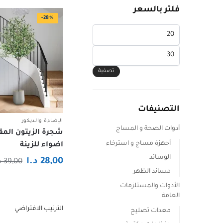
فلتر بالسعر
-28%
أدنى
سعر
أعلى
سعر
تصفية
التصنيفات
الإضاءة والديكور
أدوات الصحة و المساج
شجرة الزيتون المق
أجهزة مساج و استرخاء
اضواء للزينة
الوسائد
28,00
د.ا
39,00
د
مساند الظهر
هناك
الأدوات والمستلزمات
العديد
العامة
من
معدات تصليح
الأشكال