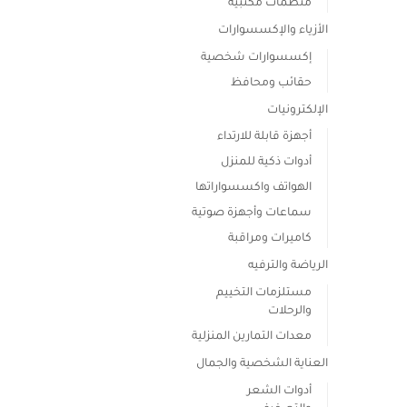
منظمات مكتبية
المختلفة
الأزياء والإكسسوارات
لهذا
إكسسوارات شخصية
المنتج.
يمكن
حقائب ومحافظ
اختيار
الإلكترونيات
الخيارات
أجهزة قابلة للارتداء
على
أدوات ذكية للمنزل
صفحة
الهواتف واكسسواراتها
المنتج
سماعات وأجهزة صوتية
كاميرات ومراقبة
الرياضة والترفيه
مستلزمات التخييم
والرحلات
معدات التمارين المنزلية
العناية الشخصية والجمال
أدوات الشعر