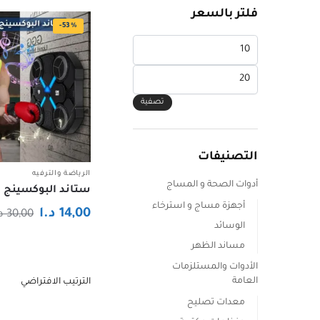
فلتر بالسعر
-53%
أدنى
سعر
أعلى
سعر
تصفية
التصنيفات
الرياضة والترفيه
أدوات الصحة و المساج
ستاند البوكسينج 
أجهزة مساج و استرخاء
14,00
د.ا
30,00
د
الوسائد
مساند الظهر
الأدوات والمستلزمات
العامة
معدات تصليح