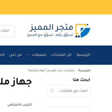
Ski
Ski
t
t
navigatio
conten
البحث
عن:
الرئيسية
كل المنتجات
تصنيفات
من نحن
اتص
الرئيسية
/
منتجات تحت الوسم “جهاز ملاكمة”
جهاز مل
ابحث هنا
البحث
بحث
عن: