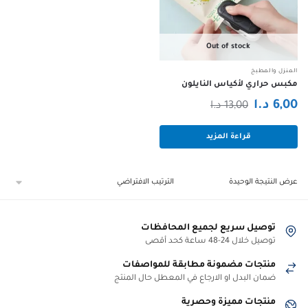
Out of stock
المنزل والمطبخ
مكبس حراري لأكياس النايلون
السعر
السعر
6,00
د.ا
13,00
د.ا
الحالي
الأصلي
قراءة المزيد
هو:
هو:
6,00 د.ا.
13,00 د.ا.
عرض النتيجة الوحيدة
توصيل سريع لجميع المحافظات
توصيل خلال 24-48 ساعة كحد أقصى
منتجات مضمونة مطابقة للمواصفات
ضمان البدل او الارجاع في المعطل حال المنتج
منتجات مميزة وحصرية