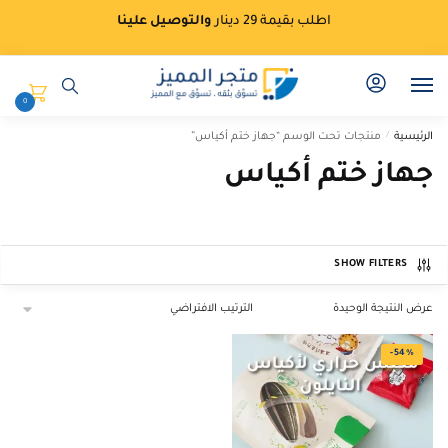
Ski
Ski
اطلب بقيمة 29 دينار
والتوصيل علينا
t
t
navigatio
conten
0
الرئيسية
/
منتجات تحت الوسم “جهاز ختم أكياس”
جهاز ختم أكياس
SHOW FILTERS
عرض النتيجة الوحيدة
-54%