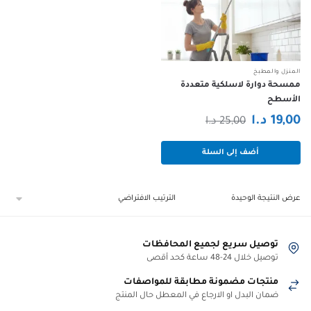
المنزل والمطبخ
ممسحة دوارة لاسلكية متعددة
الأسطح
السعر
السعر
19,00
د.ا
25,00
د.ا
الحالي
الأصلي
أضف إلى السلة
هو:
هو:
19,00 د.ا.
25,00 د.ا.
عرض النتيجة الوحيدة
توصيل سريع لجميع المحافظات
توصيل خلال 24-48 ساعة كحد أقصى
منتجات مضمونة مطابقة للمواصفات
ضمان البدل او الارجاع في المعطل حال المنتج