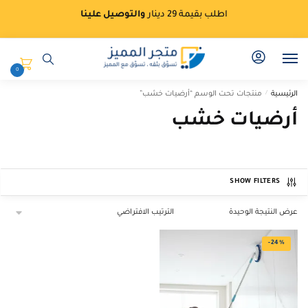
Ski
Ski
اطلب بقيمة 29 دينار
والتوصيل علينا
t
t
navigatio
conten
0
الرئيسية
/
منتجات تحت الوسم “أرضيات خشب”
أرضيات خشب
SHOW FILTERS
عرض النتيجة الوحيدة
-24%