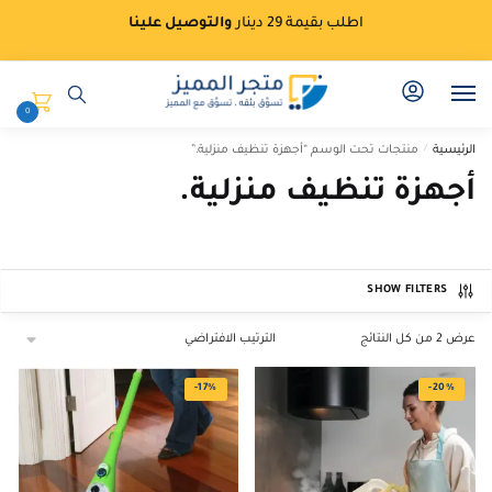
Ski
Ski
اطلب بقيمة 29 دينار
والتوصيل علينا
t
t
navigatio
conten
0
الرئيسية
/
منتجات تحت الوسم “أجهزة تنظيف منزلية.”
أجهزة تنظيف منزلية.
SHOW FILTERS
عرض ⁦2⁩ من كل النتائج
-17%
-20%