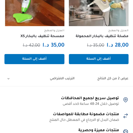
المنزل والمطبخ
المنزل والمطبخ
مضخة تنظيف بالبخار المحمولة
ممسحة تنظيف بالبخار X5
السعر
السعر
السعر
السعر
28,00
د.ا
35,00
د.ا
35,00
د.ا
42,00
د.ا
الحالي
الأصلي
الحالي
الأصلي
أضف إلى السلة
أضف إلى السلة
هو:
هو:
هو:
هو:
35,00 د.ا.
28,00 د.ا.
42,00 د.ا.
35,00 د.ا.
عرض ⁦2⁩ من كل النتائج
توصيل سريع لجميع المحافظات
توصيل خلال 24-48 ساعة كحد أقصى
منتجات مضمونة مطابقة للمواصفات
ضمان البدل او الارجاع في المعطل حال المنتج
منتجات مميزة وحصرية